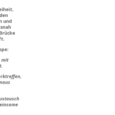
iheit,
 den
um und
isnah
 Brücke
t.
ppe:
mit
t.
rktreffen
,
inaus
Austausch
meinsame