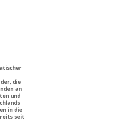
atischer
der, die
enden an
ßten und
chlands
n in die
eits seit