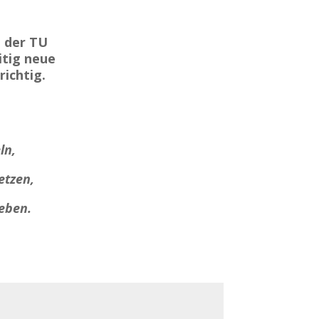
n der TU
itig neue
richtig.
ln,
etzen,
eben.